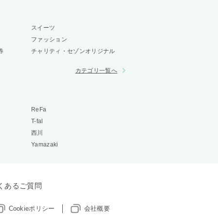
スイーツ
ファッション
券
チャリティ・セゾンオリジナル
カテゴリ一覧へ
ReFa
T-fal
西川
Yamazaki
くあるご質問
Cookieポリシー
会社概要