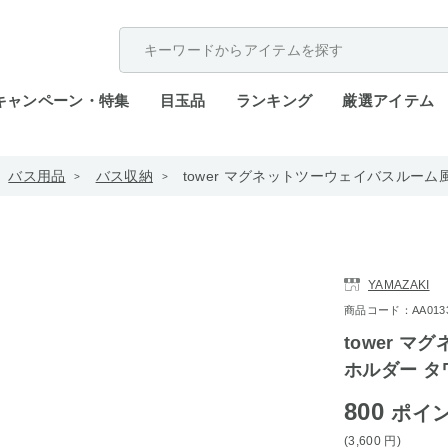
配送遅延が発生しております。
キャンペーン・特集
目玉品
ランキング
厳選アイテム
バス用品
バス収納
tower マグネットツーウェイバスルーム
YAMAZAKI
商品コード：AA0133-
tower 
ホルダー タ
800
ポイ
(3,600
円
)