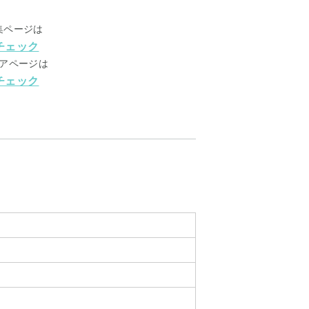
集ページは
チェック
アページは
チェック