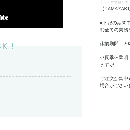
２～４営業日以内
【YAMAZA
■下記の期間
む全ての業務
K !
休業期間：202
※夏季休業明
ますが、
ご注文が集中
場合がござい