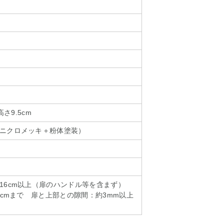
高さ9.5cm
ニクロメッキ＋粉体塗装）
16cm以上（扉のハンドル等を含まず）
2cmまで 扉と上部との隙間：約3mm以上