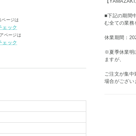
【YAMAZA
■下記の期間
集ページは
む全ての業務
チェック
アページは
休業期間：202
チェック
※夏季休業明
ますが、
ご注文が集中
場合がござい