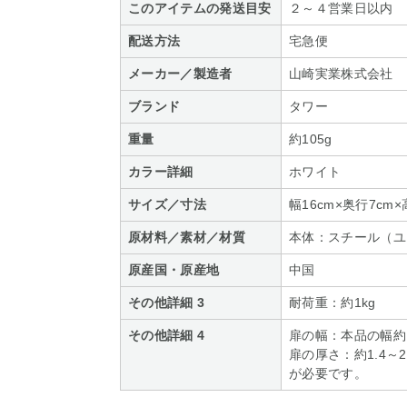
このアイテムの発送目安
２～４営業日以内
配送方法
宅急便
メーカー／製造者
山崎実業株式会社
ブランド
タワー
重量
約105g
カラー詳細
ホワイト
サイズ／寸法
幅16cm×奥行7cm×
原材料／素材／材質
本体：スチール（ユ
原産国・原産地
中国
その他詳細 3
耐荷重：約1kg
その他詳細 4
扉の幅：本品の幅約
扉の厚さ：約1.4～
が必要です。