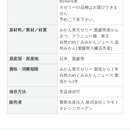
80ml×6本
※ゼリーの品種はお選びできま
せん。
予めご了承下さい。
原材料／素材／材質
みかん寒天ゼリー:愛媛県産かん
きつ、グラニュー糖、寒天
自然のめぐみみかんジュース:温
州みかん(愛媛県八幡浜市産)
原産国・原産地
日本、愛媛県
賞味・消費期限
みかん寒天ゼリー:製造から１年
自然のめぐみみかんジュース:製
造から1年
保存方法
常温保存可
販売者
農業生産法人 株式会社ミヤモト
オレンジガーデン