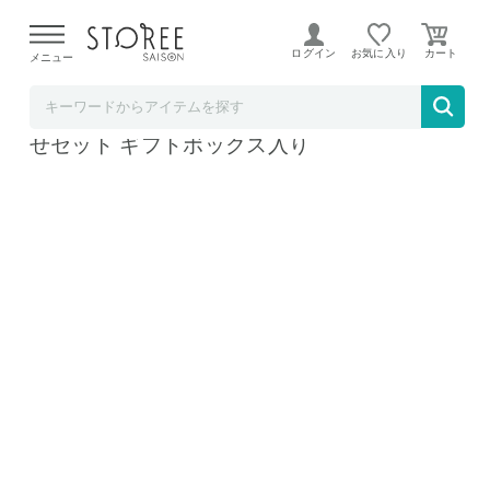
【熊本県での地震による影響について】
令和8年熊本地震に
よる配送遅延が発生しております。
ログイン
お気に入り
メニュー
ミヤモトオレンジガーデン
みかん寒天ゼリー みかんジュース 詰め合わ
せセット ギフトボックス入り