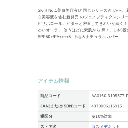
SK-II No.1美白美容液Iと同じシリーズVIII
白美容液を含む新発売 のジェノプティクスシリー
ビサボロール。ピタッと密着してきれいが続く！8
ゆいオーラ、 使うほどに素肌から 輝く。1本5役
SPF50+/PA++++5. 下地＆ナチュラルカバー
アイテム情報
商品コード
AA0160-3105577-
JAN(またはISBN)コード
4979006116915
税区分
※10%対象
ストア名
コスメデネット