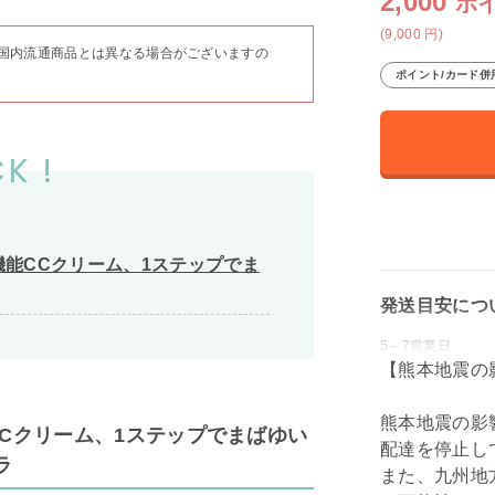
2,000
ポ
(9,000
円
)
国内流通商品とは異なる場合がございますの
ポイント/カード併
K !
機能CCクリーム、1ステップでま
発送目安につ
5～7営業日
【熊本地震の
熊本地震の影
CCクリーム、1ステップでまばゆい
配達を停止し
ラ
また、九州地