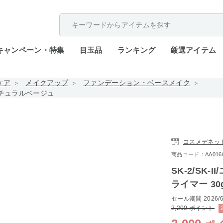
配送遅延が発生しております。
キャンペーン・特集
目玉品
ランキング
厳選アイテム
ケア
メイクアップ
ファンデーション・ベースメイク
gナチュラルベージュ
コスメデネッ
商品コード：AA0160-
SK-2/SK
ライマー 3
セール期間
2026/6
2,200
ポイント