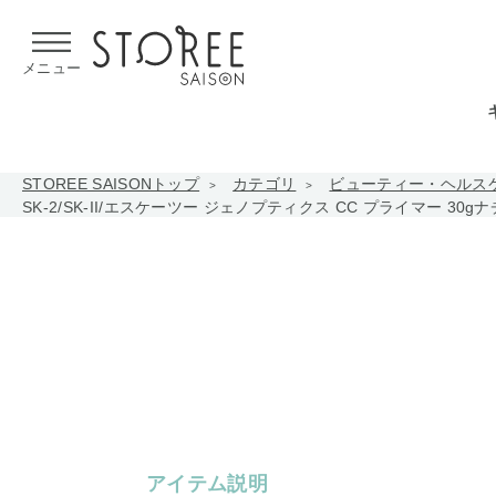
【熊本県での地震による影響について】
令和8年熊本地震による
メニュー
STOREE SAISONトップ
カテゴリ
ビューティー・ヘルス
SK-2/SK-II/エスケーツー ジェノプティクス CC プライマー 30
アイテム説明