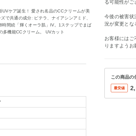
る可能性がご
から、新UVケア誕生！ 愛され名品のCCクリームが美
今後の被害状
ズで共通の成分: ピテラ、ナイアシンアミド、
況が変更とな
時間続「輝くオーラ肌」IV。1ステップでまば
の多機能CCクリーム。 UVカット
お客様にはご
りますようお
この商品の
2
最安値
P