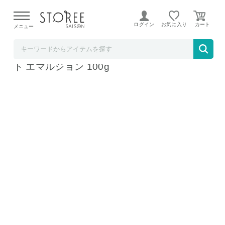
【熊本県での地震による影響について】
令和8年熊本地震に
よる配送遅延が発生しております。
ログイン
お気に入り
メニュー
コスメデネット
SK-2 SK-II エスケーツー フェイシャル リフ
ト エマルジョン 100g