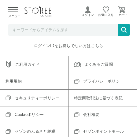
【熊本県での地震による影響について】
令和8年熊本地震に
よる配送遅延が発生しております。
ログイン
お気に入り
メニュー
ご指定のアイテムは取り扱い終了、またはただいま取り扱い
できないアイテムです。
トップへ戻る
ログインIDをお持ちでない方はこちら
ご利用ガイド
よくあるご質問
利用規約
プライバシーポリシー
セキュリティーポリシー
特定商取引法に基づく表記
Cookieポリシー
会社概要
セゾンのふるさと納税
セゾンポイントモール