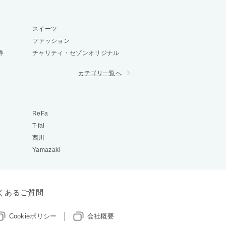
スイーツ
ファッション
券
チャリティ・セゾンオリジナル
カテゴリ一覧へ
ReFa
T-fal
西川
Yamazaki
くあるご質問
Cookieポリシー
会社概要