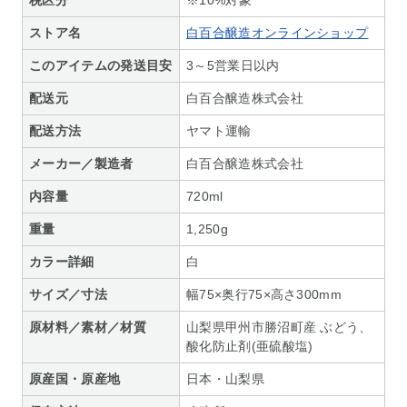
ストア名
白百合醸造オンラインショップ
このアイテムの発送目安
3～5営業日以内
配送元
白百合醸造株式会社
配送方法
ヤマト運輸
メーカー／製造者
白百合醸造株式会社
内容量
720ml
重量
1,250g
カラー詳細
白
サイズ／寸法
幅75×奥行75×高さ300mm
原材料／素材／材質
山梨県甲州市勝沼町産 ぶどう、
酸化防止剤(亜硫酸塩)
原産国・原産地
日本・山梨県