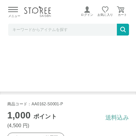
【熊本県での地震による影響について】
令和8年熊本地震に
よる配送遅延が発生しております。
ログイン
お気に入り
メニュー
白百合醸造オンラインショップ
白百合醸造 勝沼甲州 720ml
勝沼甲州
甲州種
商品コード：AA0162-S0001-P
1,000
ポイント
送料込み
(4,500
円
)