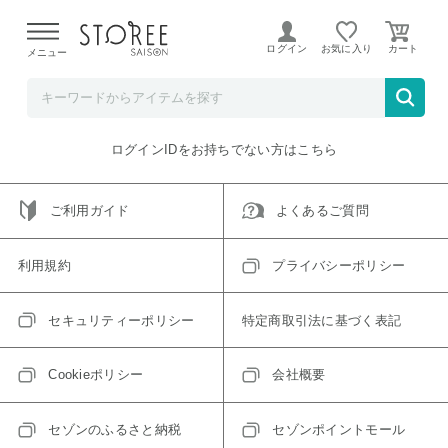
【熊本県での地震による影響について】
令和8年熊本地震に
よる配送遅延が発生しております。
ログイン
お気に入り
メニュー
ご指定のアイテムは取り扱い終了、またはただいま取り扱い
できないアイテムです。
トップへ戻る
ログインIDをお持ちでない方はこちら
ご利用ガイド
よくあるご質問
利用規約
プライバシーポリシー
セキュリティーポリシー
特定商取引法に基づく表記
Cookieポリシー
会社概要
セゾンのふるさと納税
セゾンポイントモール