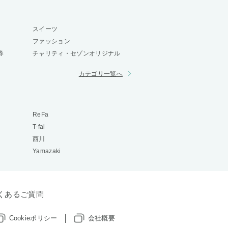
スイーツ
ファッション
券
チャリティ・セゾンオリジナル
カテゴリ一覧へ
ReFa
T-fal
西川
Yamazaki
くあるご質問
Cookieポリシー
会社概要