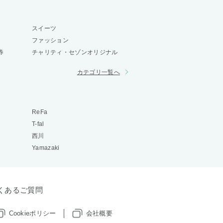
スイーツ
ファッション
券
チャリティ・セゾンオリジナル
カテゴリ一覧へ
ReFa
T-fal
西川
Yamazaki
くあるご質問
Cookieポリシー
会社概要