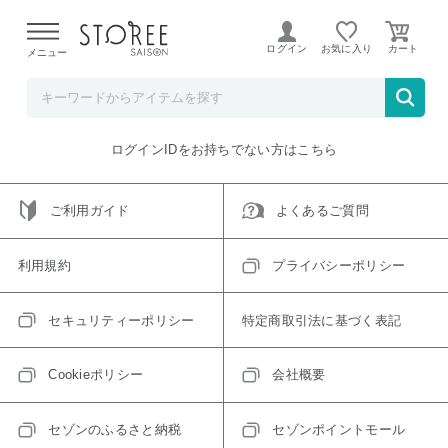
【熊本県での地震による影響について】
令和8年熊本地震に
よる配送遅延が発生しております。
ログイン
お気に入り
メニュー
ご指定のアイテムは取り扱い終了、またはただいま取り扱い
できないアイテムです。
トップへ戻る
ログインIDをお持ちでない方はこちら
ご利用ガイド
よくあるご質問
利用規約
プライバシーポリシー
セキュリティーポリシー
特定商取引法に基づく表記
Cookieポリシー
会社概要
セゾンのふるさと納税
セゾンポイントモール