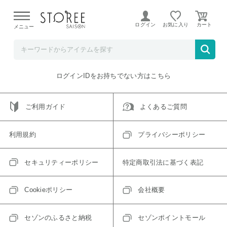
【熊本県での地震による影響について】
令和8年熊本地震に
よる配送遅延が発生しております。
ログイン
お気に入り
メニュー
ご指定のアイテムは取り扱い終了、またはただいま取り扱い
できないアイテムです。
トップへ戻る
ログインIDをお持ちでない方はこちら
ご利用ガイド
よくあるご質問
利用規約
プライバシーポリシー
セキュリティーポリシー
特定商取引法に基づく表記
Cookieポリシー
会社概要
セゾンのふるさと納税
セゾンポイントモール