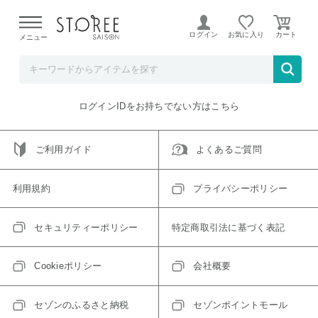
【熊本県での地震による影響について】
令和8年熊本地震に
よる配送遅延が発生しております。
ログイン
お気に入り
メニュー
ご指定のアイテムは取り扱い終了、またはただいま取り扱い
できないアイテムです。
トップへ戻る
ログインIDをお持ちでない方はこちら
ご利用ガイド
よくあるご質問
利用規約
プライバシーポリシー
セキュリティーポリシー
特定商取引法に基づく表記
Cookieポリシー
会社概要
セゾンのふるさと納税
セゾンポイントモール