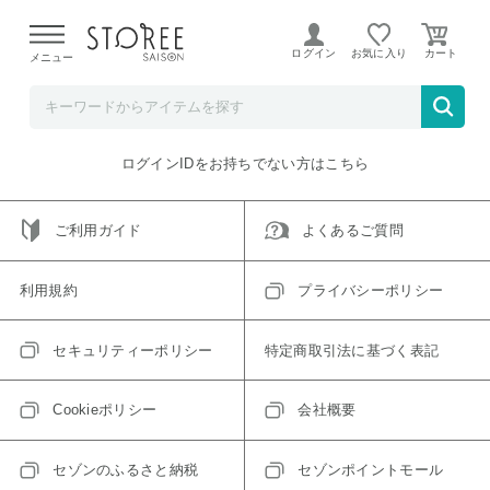
【熊本県での地震による影響について】
令和8年熊本地震に
よる配送遅延が発生しております。
ログイン
お気に入り
メニュー
ご指定のアイテムは取り扱い終了、またはただいま取り扱い
できないアイテムです。
トップへ戻る
ログインIDをお持ちでない方はこちら
ご利用ガイド
よくあるご質問
利用規約
プライバシーポリシー
セキュリティーポリシー
特定商取引法に基づく表記
Cookieポリシー
会社概要
セゾンのふるさと納税
セゾンポイントモール