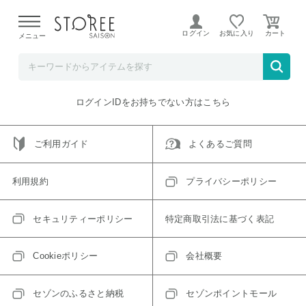
【熊本県での地震による影響について】
令和8年熊本地震に
よる配送遅延が発生しております。
ログイン
お気に入り
メニュー
ご指定のアイテムは取り扱い終了、またはただいま取り扱い
できないアイテムです。
トップへ戻る
ログインIDをお持ちでない方はこちら
ご利用ガイド
よくあるご質問
利用規約
プライバシーポリシー
セキュリティーポリシー
特定商取引法に基づく表記
Cookieポリシー
会社概要
セゾンのふるさと納税
セゾンポイントモール