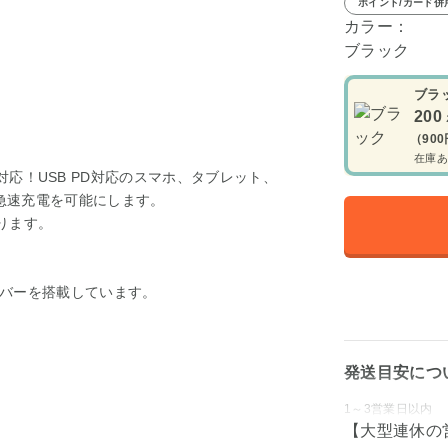
ポイント/カード併
カラー：
ブラック
ブラ
200
（90
在庫あ
very)対応！USB PD対応のスマホ、タブレット、
W超急速充電を可能にします。
なります。
バーを搭載しています。
発送目安につ
1～3営業日以内
【大型連休の