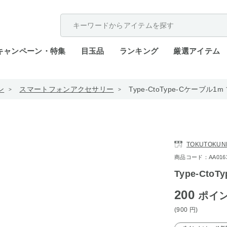
配送遅延が発生しております。
キャンペーン・特集
目玉品
ランキング
厳選アイテム
ン
スマートフォンアクセサリー
Type-CtoType-Cケーブル1
TOKUTOKUN
商品コード：AA0163-4
Type-Cto
200
ポイ
(900
円
)