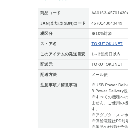
商品コード
AA0163-45701430
JAN(またはISBN)コード
4570143043449
税区分
※10%対象
ストア名
TOKUTOKUNET
このアイテムの発送目安
1～3営業日以内
配送元
TOKUTOKUNET
配送方法
メール便
注意事項／留意事項
※USB Power 
B Power Del
※すべての機種への
ません。ご使用の
す。
※アダプタ・スマホ
※供給電源はPD対
※製品の仕様は予