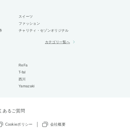
スイーツ
ファッション
券
チャリティ・セゾンオリジナル
カテゴリ一覧へ
ReFa
T-fal
西川
Yamazaki
くあるご質問
Cookieポリシー
会社概要