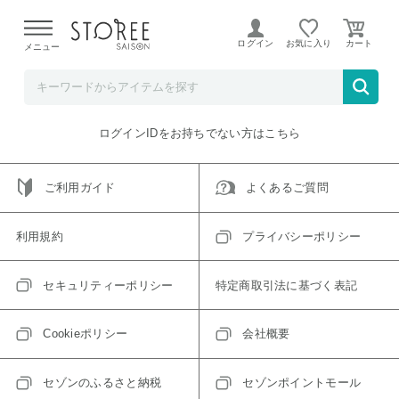
【熊本県での地震による影響について】
令和8年熊本地震に
よる配送遅延が発生しております。
ログイン
お気に入り
メニュー
ご指定のアイテムは取り扱い終了、またはただいま取り扱い
できないアイテムです。
トップへ戻る
ログインIDをお持ちでない方はこちら
ご利用ガイド
よくあるご質問
利用規約
プライバシーポリシー
セキュリティーポリシー
特定商取引法に基づく表記
Cookieポリシー
会社概要
セゾンのふるさと納税
セゾンポイントモール