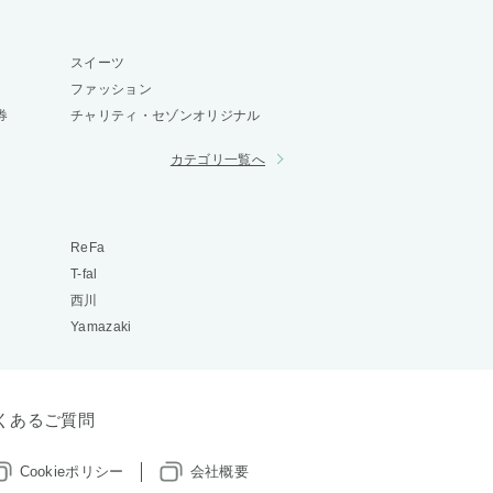
スイーツ
ファッション
券
チャリティ・セゾンオリジナル
カテゴリ一覧へ
ReFa
T-fal
西川
Yamazaki
くあるご質問
Cookieポリシー
会社概要