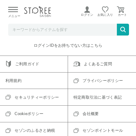
【熊本県での地震による影響について】
令和8年熊本地震に
よる配送遅延が発生しております。
ログイン
お気に入り
メニュー
ご指定のアイテムは取り扱い終了、またはただいま取り扱い
できないアイテムです。
トップへ戻る
ログインIDをお持ちでない方はこちら
ご利用ガイド
よくあるご質問
利用規約
プライバシーポリシー
セキュリティーポリシー
特定商取引法に基づく表記
Cookieポリシー
会社概要
セゾンのふるさと納税
セゾンポイントモール