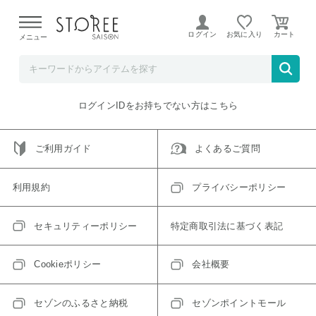
【熊本県での地震による影響について】
令和8年熊本地震に
よる配送遅延が発生しております。
ログイン
お気に入り
メニュー
ご指定のアイテムは取り扱い終了、またはただいま取り扱い
できないアイテムです。
トップへ戻る
ログインIDをお持ちでない方はこちら
ご利用ガイド
よくあるご質問
利用規約
プライバシーポリシー
セキュリティーポリシー
特定商取引法に基づく表記
Cookieポリシー
会社概要
セゾンのふるさと納税
セゾンポイントモール