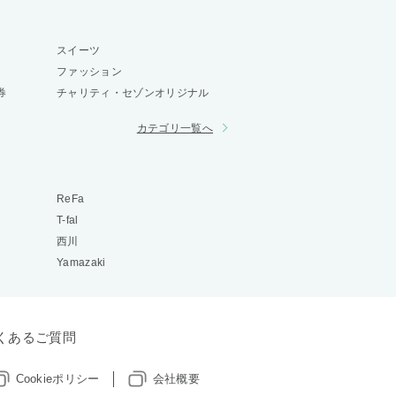
スイーツ
ファッション
券
チャリティ・セゾンオリジナル
カテゴリ一覧へ
ReFa
T-fal
西川
Yamazaki
くあるご質問
Cookieポリシー
会社概要