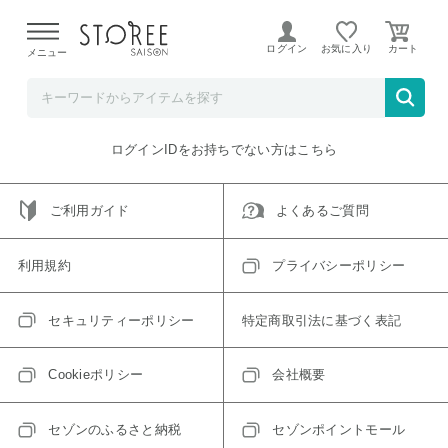
【熊本県での地震による影響について】
令和8年熊本地震に
よる配送遅延が発生しております。
ログイン
お気に入り
メニュー
ご指定のアイテムは取り扱い終了、またはただいま取り扱い
できないアイテムです。
トップへ戻る
ログインIDをお持ちでない方はこちら
ご利用ガイド
よくあるご質問
利用規約
プライバシーポリシー
セキュリティーポリシー
特定商取引法に基づく表記
Cookieポリシー
会社概要
セゾンのふるさと納税
セゾンポイントモール