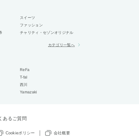
スイーツ
ファッション
券
チャリティ・セゾンオリジナル
カテゴリ一覧へ
ReFa
T-fal
西川
Yamazaki
くあるご質問
Cookieポリシー
会社概要