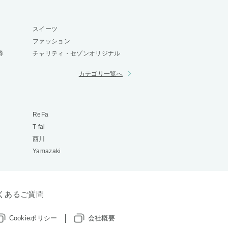
スイーツ
ファッション
券
チャリティ・セゾンオリジナル
カテゴリ一覧へ
ReFa
T-fal
西川
Yamazaki
くあるご質問
Cookieポリシー
会社概要