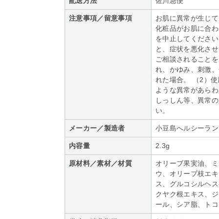
配送方法
佐川急便
注意事項／留意事項
お肌に異常が生じて
化粧品がお肌に合わ
を中止してください
と、症状を悪化させ
ご相談されることを
れ、かゆみ、刺激、
れた場合。 （2）
ような異常があらわ
しっしん等、異常の
い。
メーカー／製造者
小豆島へルシーラン
内容量
2.3g
原材料／素材／材質
オリーブ果実油、ミ
ウ、オリーブ枝エキ
ス、グルコシルヘス
クヤク根エキス、ジ
ール、シア脂、トコ