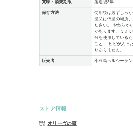
賞味・消費期限
製造後3年
保存方法
使用後は必ずしっか
温又は低温の場所、
ださい。 やわらか
があります。 3ミ
分を使用しているた
こと、 ヒビが入っ
りありません。
販売者
小豆島へルシーラン
ストア情報
オリーヴの森