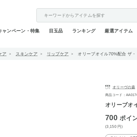
配送遅延が発生しております。
キャンペーン・特集
目玉品
ランキング
厳選アイテム
ケア
スキンケア
リップケア
オリーブオイル70%配合 ザ
オリーヴの森
商品コード：AA0176-
オリーブオイ
700
ポイ
(3,150
円
)