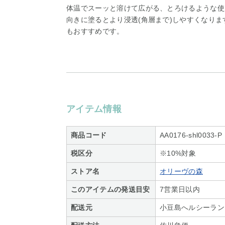
体温でスーッと溶けて広がる、とろけるような使
向きに塗るとより浸透(角層まで)しやすくなり
もおすすめです。
アイテム情報
商品コード
AA0176-shl0033-P
税区分
※10%対象
ストア名
オリーヴの森
このアイテムの発送目安
7営業日以内
配送元
小豆島へルシーラン