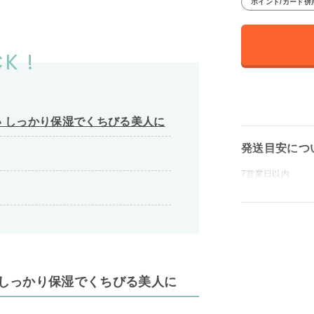
ポイント/カード併
K !
 しっかり保湿でくちびる美人に
発送目安につ
7営業日以内
 しっかり保湿でくちびる美人に