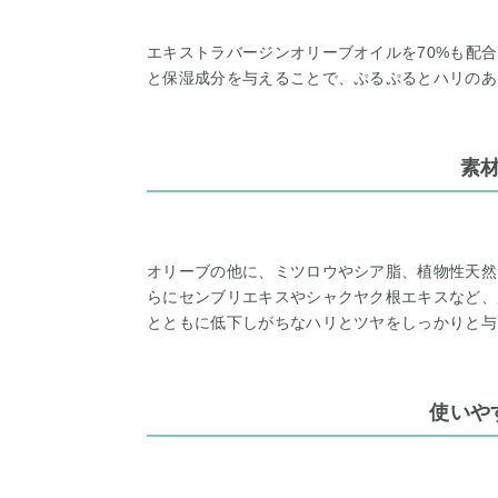
エキストラバージンオリーブオイルを70%も配
と保湿成分を与えることで、ぷるぷるとハリのあ
素
オリーブの他に、ミツロウやシア脂、植物性天然
らにセンブリエキスやシャクヤク根エキスなど、
とともに低下しがちなハリとツヤをしっかりと与
使いや