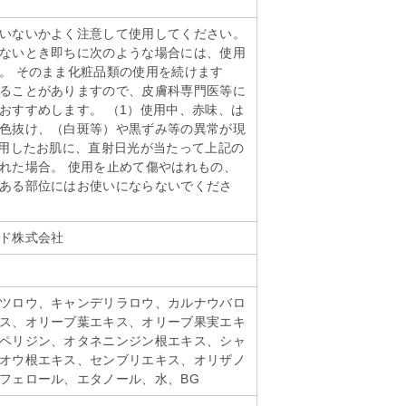
いないかよく注意して使用してください。
ないとき即ちに次のような場合には、使用
。 そのまま化粧品類の使用を続けます
ることがありますので、皮膚科専門医等に
おすすめします。 （1）使用中、赤味、は
色抜け、（白斑等）や黒ずみ等の異常が現
使用したお肌に、直射日光が当たって上記の
れた場合。 使用を止めて傷やはれもの、
ある部位にはお使いにならないでくださ
ド株式会社
ツロウ、キャンデリラロウ、カルナウバロ
ス、オリーブ葉エキス、オリーブ果実エキ
ペリジン、オタネニンジン根エキス、シャ
オウ根エキス、センブリエキス、オリザノ
フェロール、エタノール、水、BG