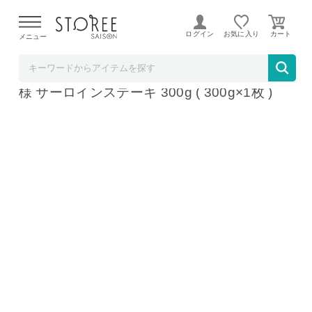
【熊本県での地震による影響について】
令和8年熊本地震に
よる配送遅延が発生しております。
ログイン
お気に入り
メニュー
高級和牛専門店 和桜通商
佐賀牛 A5等級 メス牛限定 黒毛和牛 牛肉の王
様 サーロインステーキ 300g ( 300g×1枚 )