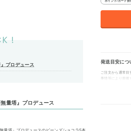
ポイント/カード併
K !
発送目安につ
塔』プロデュース
ご注文から通常目
事情等により前後
荘無量塔』プロデュース
無量塔』プロデュースのビーンズショコラ5本