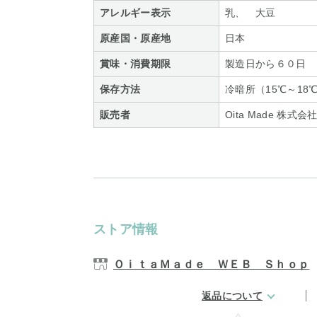
アレルギー表示
乳、 大豆
原産国・原産地
日本
賞味・消費期限
製造日から６０日
保存方法
冷暗所（15℃～18
販売者
Oita Made 株式会
ストア情報
ＯｉｔａＭａｄｅ ＷＥＢ Ｓｈｏｐ
返品について