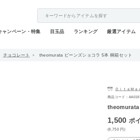
配送遅延が発生しております。
キャンペーン・特集
目玉品
ランキング
厳選アイテム
チョコレート
theomurata ビーンズショコラ 5本 桐箱セット
ＯｉｔａＭａ
商品コード：AA0183-
theomur
1,500
ポ
(6,750
円
)