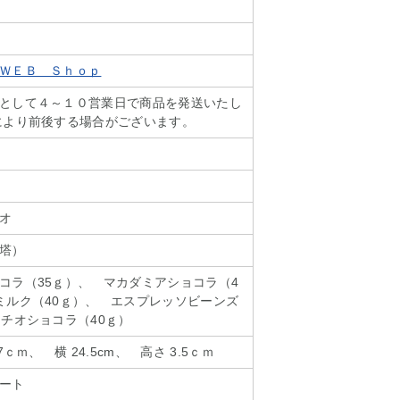
ＷＥＢ Ｓｈｏｐ
として４～１０営業日で商品を発送いたし
により前後する場合がございます。
オ
塔）
コラ（35ｇ）、 マカダミアショコラ（4
ミルク（40ｇ）、 エスプレッソビーンズ
タチオショコラ（40ｇ）
7ｃｍ、 横 24.5cm、 高さ 3.5ｃｍ
ート