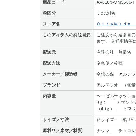
商品コード
AA0183-OM3505-P
税区分
※8%対象
ストア名
ＯｉｔａＭａｄｅ 
このアイテムの発送目安
ご注文から通常目安
ます。 交通事情等
配送元
有限会社 無量塔
配送方法
宅急便／冷蔵
メーカー／製造者
空想の森 アルテジ
ブランド
アルテジオ （無量
内容量
ヘーゼルナッツショ
0ｇ）、 アマンド
（40ｇ）、 ピス
サイズ／寸法
箱サイズ： 縦 15.
原材料／素材／材質
ナッツ、 チョコレ