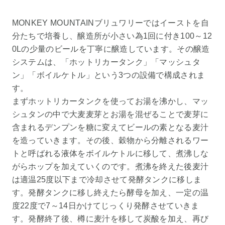
MONKEY MOUNTAINブリュワリーではイーストを自
分たちで培養し、醸造所が小さい為1回に付き100～12
0Lの少量のビールを丁寧に醸造しています。その醸造
システムは、「ホットリカータンク」「マッシュタ
ン」「ボイルケトル」という3つの設備で構成されま
す。
まずホットリカータンクを使ってお湯を沸かし、マッ
シュタンの中で大麦麦芽とお湯を混ぜることで麦芽に
含まれるデンプンを糖に変えてビールの素となる麦汁
を造っていきます。その後、穀物から分離されるワー
トと呼ばれる液体をボイルケトルに移して、煮沸しな
がらホップを加えていくのです。煮沸を終えた後麦汁
は適温25度以下まで冷却させて発酵タンクに移しま
す。発酵タンクに移し終えたら酵母を加え、一定の温
度22度で7～14日かけてじっくり発酵させていきま
す。発酵終了後、樽に麦汁を移して炭酸を加え、再び