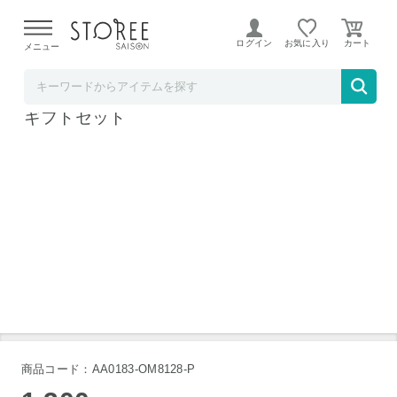
【熊本県での地震による影響について】
令和8年熊本地震に
よる配送遅延が発生しております。
ログイン
お気に入り
メニュー
ＯｉｔａＭａｄｅ ＷＥＢ Ｓｈｏｐ
MONKEY MOUNTAIN クラフトビール 6本
ギフトセット
商品コード：AA0183-OM8128-P