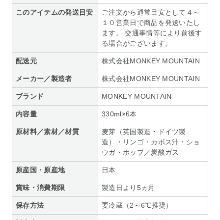
このアイテムの発送目安
ご注文から通常目安として４～
１０営業日で商品を発送いたし
ます。 交通事情等により前後す
る場合がございます。
配送元
株式会社MONKEY MOUNTAIN
メーカー／製造者
株式会社MONKEY MOUNTAIN
ブランド
MONKEY MOUNTAIN
内容量
330ml×6本
原材料／素材／材質
麦芽（英国製造・ドイツ製
造）・リンゴ・カボス汁・ショ
ウガ・ホップ／炭酸ガス
原産国・原産地
日本
賞味・消費期限
製造日より5ヵ月
保存方法
要冷蔵（2～6℃推奨）