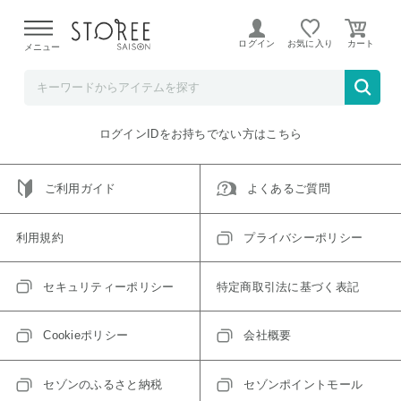
【熊本県での地震による影響について】
令和8年熊本地震に
よる配送遅延が発生しております。
ログイン
お気に入り
メニュー
ご指定のアイテムは取り扱い終了、またはただいま取り扱い
できないアイテムです。
トップへ戻る
ログインIDをお持ちでない方はこちら
ご利用ガイド
よくあるご質問
利用規約
プライバシーポリシー
セキュリティーポリシー
特定商取引法に基づく表記
Cookieポリシー
会社概要
セゾンのふるさと納税
セゾンポイントモール