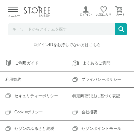
【熊本県での地震による影響について】
令和8年熊本地震に
よる配送遅延が発生しております。
ログイン
お気に入り
メニュー
ご指定のアイテムは取り扱い終了、またはただいま取り扱い
できないアイテムです。
トップへ戻る
ログインIDをお持ちでない方はこちら
ご利用ガイド
よくあるご質問
利用規約
プライバシーポリシー
セキュリティーポリシー
特定商取引法に基づく表記
Cookieポリシー
会社概要
セゾンのふるさと納税
セゾンポイントモール