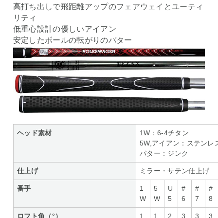
高打ち出しで飛距離アップのフェアウェイとユーティ
リティ
低重心設計の優しいアイアン
安定したボールの転がりのパター
ヘッド素材
1W：6-4チタン
5W,アイアン：ステンレ
パター：ジンク
仕上げ
ミラー・サテン仕上げ
番手
1
5
U
#
#
#
W
W
5
6
7
8
ロフト角（°）
1
1
2
3
3
3