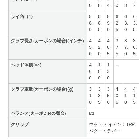
0
8
4
0
3
7
ライ角（°）
5
5
5
6
6
6
8.
8.
9.
2.
3.
3.
0
5
0
5
0
5
クラブ長さ(カーボンの場合)(インチ)
4
4
4
3
3
3
5.
2.
0.
7.
7.
6.
0
0
5
5
0
5
ヘッド体積(cc)
4
1
1
-
6
5
3
0
0
0
クラブ重量(カーボンの場合)(g)
3
3
3
4
4
4
1
3
5
0
1
1
0
5
0
5
0
5
バランス(カーボンRの場合)
D1
グリップ
ウッド,アイアン：TRP
パター：ラバー