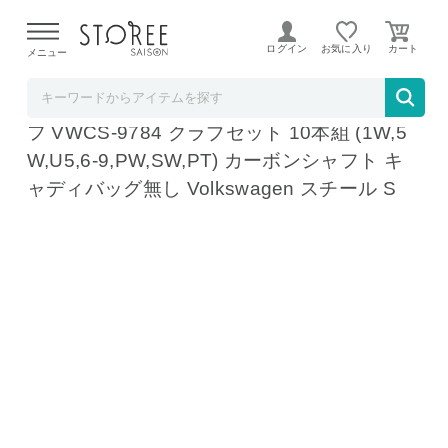
【熊本県での地震による影響について】
令和8年熊本地震に
よる配送遅延が発生しております。
ログイン
お気に入り
メニュー
テレ東アトミックゴルフ STOREE SAISON店
クラブセットのみ フォルクスワーゲン ゴル
フ VWCS-9784 クラブセット 10本組 (1W,5
W,U5,6-9,PW,SW,PT) カーボンシャフト キ
ャディバッグ無し Volkswagen スチール S