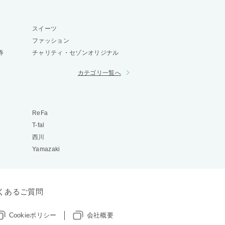
スイーツ
ファッション
券
チャリティ・セゾンオリジナル
カテゴリ一覧へ
ReFa
T-fal
西川
Yamazaki
くあるご質問
Cookieポリシー
会社概要