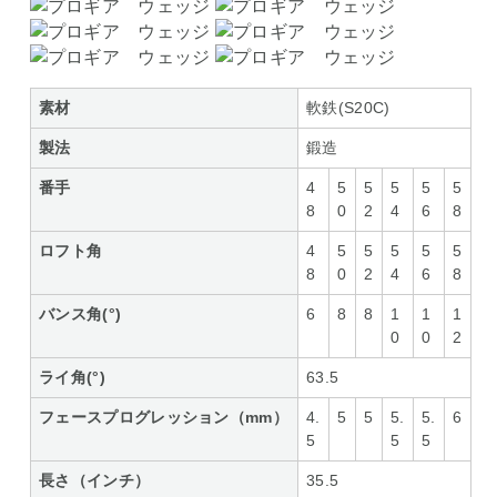
素材
軟鉄(S20C)
製法
鍛造
番手
4
5
5
5
5
5
8
0
2
4
6
8
ロフト角
4
5
5
5
5
5
8
0
2
4
6
8
バンス角(°)
6
8
8
1
1
1
0
0
2
ライ角(°)
63.5
フェースプログレッション（mm）
4.
5
5
5.
5.
6
5
5
5
長さ（インチ）
35.5