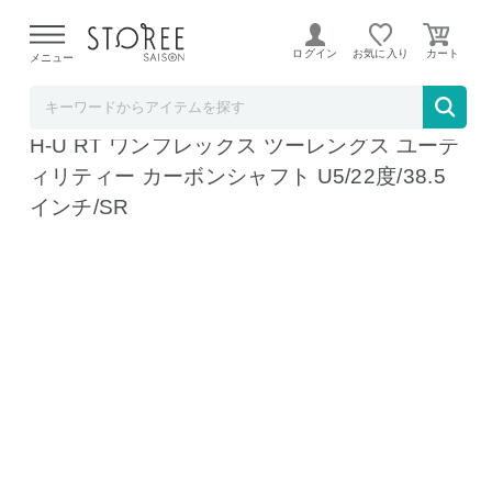
【熊本県での地震による影響について】
令和8年熊本地震に
よる配送遅延が発生しております。
ログイン
お気に入り
メニュー
テレ東アトミックゴルフ STOREE SAISON店
番手15番までの6種類パワービルト ゴルフ D
H-U RT ワンフレックス ツーレングス ユーテ
ィリティー カーボンシャフト U5/22度/38.5
インチ/SR