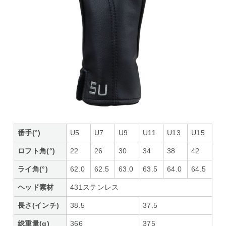
番手(°)
U5
U7
U9
U11
U13
U15
ロフト角(°)
22
26
30
34
38
42
ライ角(°)
62.0
62.5
63.0
63.5
64.0
64.5
ヘッド素材
431ステンレス
長さ(インチ)
38.5
37.5
総重量(g)
366
375