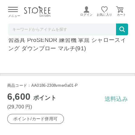
【熊本県での地震による影響について】
令和8年熊本地震に
よる配送遅延が発生しております。
ログイン
お気に入り
メニュー
テレ東アトミックゴルフ STOREE SAISON店
ヤマニ ゴルフ プロセンダー TRMZNT51 練
習器具 ProSENDR 練習機 掌屈 シャロースイ
ング ダウンブロー マルチ(91)
商品コード：AA0186-2308vmer0a01-P
6,600
ポイント
送料込み
(29,700
円
)
ポイント/カード併用可