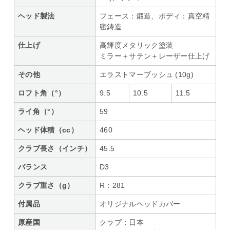
ヘッド製法
フェース：鍛造、ボディ：真空精
密鋳造
仕上げ
高輝度メタリック塗装
ミラー＋サテン＋レーザー仕上げ
その他
エラストマーブッシュ (10g)
ロフト角（°）
9.5
10.5
11.5
ライ角（°）
59
ヘッド体積（cc）
460
クラブ長さ（インチ）
45.5
バランス
D3
クラブ重さ（g）
R：281
付属品
オリジナルヘッドカバー
原産国
クラブ：日本