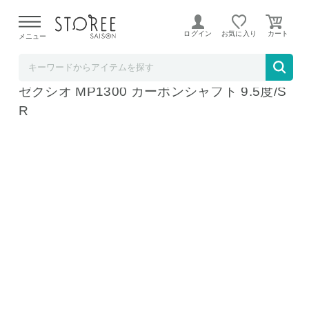
【熊本県での地震による影響について】
令和8年熊本地震に
よる配送遅延が発生しております。
ログイン
お気に入り
メニュー
テレ東アトミックゴルフ STOREE SAISON店
ダンロップ ゼクシオ13 ネイビー ドライバー
ゼクシオ MP1300 カーボンシャフト 9.5度/S
R