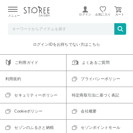
【熊本県での地震による影響について】
令和8年熊本地震に
よる配送遅延が発生しております。
ログイン
お気に入り
メニュー
ご指定のアイテムは取り扱い終了、またはただいま取り扱い
できないアイテムです。
トップへ戻る
ログインIDをお持ちでない方はこちら
ご利用ガイド
よくあるご質問
利用規約
プライバシーポリシー
セキュリティーポリシー
特定商取引法に基づく表記
Cookieポリシー
会社概要
セゾンのふるさと納税
セゾンポイントモール