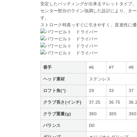
安定したパッティングが出来るマレットタイプ。
センター部分のライン強調した設計により、ター
す。
ストローク時真っすぐに引きやすく、直進性に優
番手
#6
#7
#8
ヘッド素材
ステンレス
ロフト角(°)
29
33
37
クラブ長さ(インチ)
37.25
36.75
36.
クラブ重量(g)
380
385
390
バランス
D0