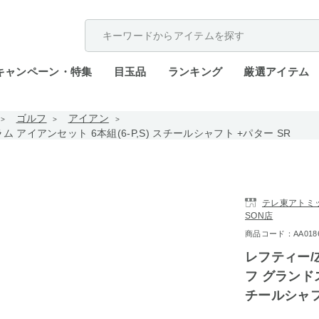
配送遅延が発生しております。
キャンペーン・特集
目玉品
ランキング
厳選アイテム
ゴルフ
アイアン
アイアンセット 6本組(6-P,S) スチールシャフト +パター SR
テレ東アトミック
SON店
商品コード：AA0186-
レフティー/
フ グランドス
チールシャフ