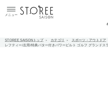
【熊本県での地震による影響について】
令和8年熊本地震による
メニュー
STOREE SAISONトップ
カテゴリ
スポーツ・アウトドア
レフティー/左用/特典パター付きパワービルト ゴルフ グランドスラム 