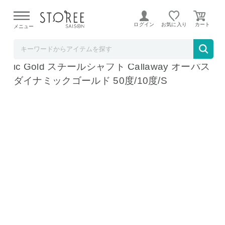
【熊本県での地震による影響について】
令和8年熊本地震に
よる配送遅延が発生しております。
ログイン
お気に入り
メニュー
テレ東アトミックゴルフ STOREE SAISON店
キャロウェイ OPUS クロム ウェッジ Dynam
ic Gold スチールシャフト Callaway オーパス
ダイナミックゴールド 50度/10度/S