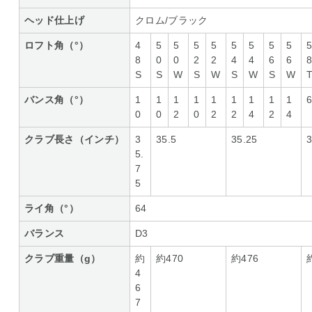
ヘッド仕上げ
クロム/ブラック
ロフト角（°）
4
5
5
5
5
5
5
5
5
8
0
0
2
2
4
4
6
6
S
S
W
S
W
S
W
S
W
バンス角（°）
1
1
1
1
1
1
1
1
1
0
0
2
0
2
2
4
2
4
クラブ長さ（インチ）
3
35.5
35.25
5.
7
5
ライ角（°）
64
バランス
D3
クラブ重量（g）
約
約470
約476
4
6
7