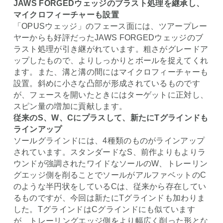
JAWS FORGEDウェッジのブラスト処理を継承し、
マイクロフィーチャーも設置
「OPUSウェッジ」のフェース面には、ツアープレー
ヤーからも好評だったJAWS FORGEDウェッジのブ
ラスト処理が引き継がれています。粗さがグレードア
ップしたもので、よりしっかりとボールを捉えてくれ
ます。また、溝と溝の間にはマイクロフィーチャーも
設置。斜めに小さな凸部が形成されているものです
が、フェースを開いたときにはターゲットに正対し、
スピン量の増加に貢献します。
従来のS、W、Cにプラスして、新たにTグラインドも
ラインアップ
ソールグラインドには、4種類のものがラインアップ
されています。スタンダードなS、前作よりもよりラ
ウンドが強調されたワイドなソールのW、トレーリン
グエッジ側を削ることでソールがアルファベットのC
のような半円状をしているCは、従来から存在してい
るものですが、今回は新たにTグラインドも加わりま
した。TグラインドはCグラインドにも似ています
が、トレーリングエッジ側をより幅広く削った形とな