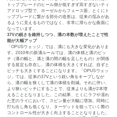
トップブレードのヒール側が低すぎず高すぎないティ
アドロップ型で、ホーゼルからフェース面、とくにト
ップブレードに繋がる部分の造形は、従来の窪みがあ
るように見えるものではなく、非常に滑らかな曲面に
なっています。
37Vの鋭さを維持しつつ、溝の本数が増えたことで性
能が大幅アップ
「OPUSウェッジ」では、溝にも大きな変化がありま
す。2010年の新溝ルールでは、溝の体積と溝のピッ
チ（溝の幅と、溝と溝の間の幅を足したもの）が関係
する規定も存在し、溝の体積を大きくすれば、自ずと
ピッチも大きくすることになります。「OPUSウェッ
ジ」では、従来の37Vという鋭い角をキープしなが
ら、溝の幅を狭くして溝の体積を削減。それに伴い、
より狭いピッチにすることで、従来よりも溝が2本増
えることとなりました。この結果、とくにラフや濡れ
た芝のライにおいて、スピン量が大幅に増加。同時に
打ち出し角も低くなり、ターゲットを狙っていく際の
コントロール性が大きく向上することとなりました。