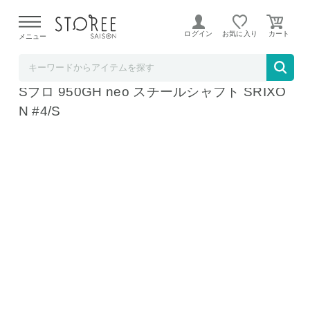
【熊本県での地震による影響について】
令和8年熊本地震に
よる配送遅延が発生しております。
ログイン
お気に入り
メニュー
テレ東アトミックゴルフ STOREE SAISON店
ダンロップ スリクソン ZXi5 アイアン単品 N
Sプロ 950GH neo スチールシャフト SRIXO
N #4/S