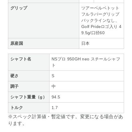
グリップ
ツアーベルベトット
フルラバーグリップ
バックラインなし、
Golf Prideロゴ入り 4
9.5g/口径60
原産国
日本
シャフト名
NSプロ 950GH neo スチールシャフ
ト
硬さ
S
調子
中
シャフト重量（g）
94.5
トルク
1.7
※スペック計算値・暫定値です。変更になる場合があ
ります。