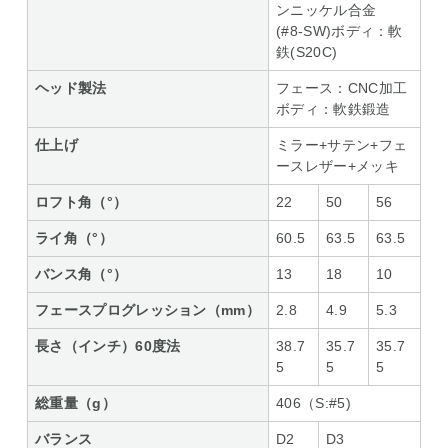
ンニッケル合金
(#8-SW)ボディ：軟
鉄(S20C)
ヘッド製法
フェース：CNC加工
ボディ：軟鉄鍛造
仕上げ
ミラー+サテン+フェ
ースレザー+メッキ
ロフト角（°）
22
50
56
ライ角（°）
60.5
63.5
63.5
バンス角（°）
13
18
10
フェースプログレッション（mm）
2.8
4.9
5.3
長さ（インチ）60度法
38.7
35.7
35.7
5
5
5
総重量（g）
406（S:#5)
バランス
D2
D3