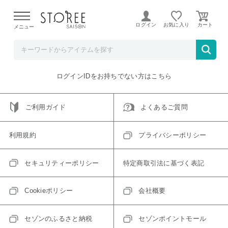
【熊本県での地震による影響について】
令和8年熊本地震に
よる配送遅延が発生しております。
ログイン
お気に入り
メニュー
ご指定のアイテムは取り扱い終了、またはただいま取り扱い
できないアイテムです。
トップへ戻る
ログインIDをお持ちでない方はこちら
ご利用ガイド
よくあるご質問
利用規約
プライバシーポリシー
セキュリティーポリシー
特定商取引法に基づく表記
Cookieポリシー
会社概要
セゾンのふるさと納税
セゾンポイントモール