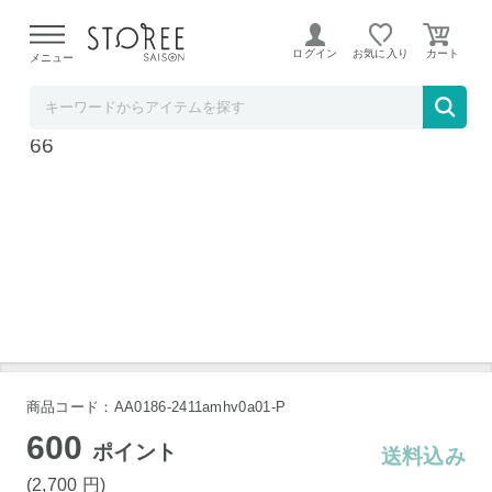
【熊本県での地震による影響について】
令和8年熊本地震に
よる配送遅延が発生しております。
ログイン
お気に入り
メニュー
テレ東アトミックゴルフ STOREE SAISON店
タバタ 三角先生 Fit GV-0366 練習器具 GV03
66
商品コード：AA0186-2411amhv0a01-P
600
ポイント
送料込み
(2,700
円
)