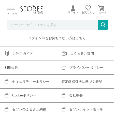
【熊本県での地震による影響について】
令和8年熊本地震に
よる配送遅延が発生しております。
ログイン
お気に入り
メニュー
ご指定のアイテムは取り扱い終了、またはただいま取り扱い
できないアイテムです。
トップへ戻る
ログインIDをお持ちでない方はこちら
ご利用ガイド
よくあるご質問
利用規約
プライバシーポリシー
セキュリティーポリシー
特定商取引法に基づく表記
Cookieポリシー
会社概要
セゾンのふるさと納税
セゾンポイントモール