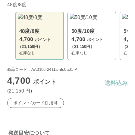
48度/8度
48度/8度
50度/10度
54度
4,700
4,700
4,7
ポイント
ポイント
（21,150円）
（21,150円）
（21,
在庫なし
在庫なし
在庫
商品コード：AA0186-2411amlc0a01-P
4,700
ポイント
送料込み
(21,150
円
)
ポイント/カード併用可
発送目安について