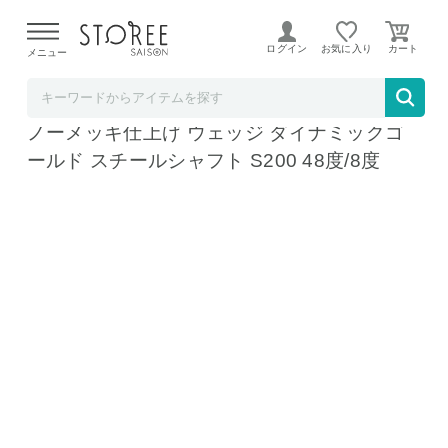
【熊本県での地震による影響について】
令和8年熊本地震に
よる配送遅延が発生しております。
ログイン
お気に入り
メニュー
テレ東アトミックゴルフ STOREE SAISON店
カスタムスペックブリヂストン BITING SPIN
ノーメッキ仕上げ ウェッジ ダイナミックゴ
ールド スチールシャフト S200 48度/8度