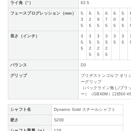
ライ角（°）
63.5
フェースプログレッション（mm）
5.
6.
5.
6.
6.
5.
3
2
9
7
0
8
5
5
5
5
5
5
長さ（インチ）
3
3
3
3
3
3
5.
5.
5.
5.
5
5
5
2
2
2
5
5
5
バランス
D3
グリップ
ブリヂストンゴルフ オリ
ーグリップ
（バックライン無し/ブラ
ー）（GBX0M）口径60 49
シャフト名
Dynamic Gold スチールシャフト
硬さ
S200
シャフト重量（g）
129