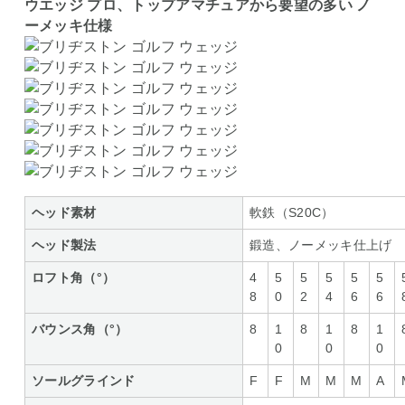
ウエッジ プロ、トップアマチュアから要望の多い ノ
ーメッキ仕様
ヘッド素材
軟鉄（S20C）
ヘッド製法
鍛造、ノーメッキ仕上げ
ロフト角（°）
4
5
5
5
5
5
8
0
2
4
6
6
バウンス角（°）
8
1
8
1
8
1
0
0
0
ソールグラインド
F
F
M
M
M
A