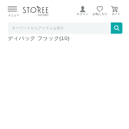
【熊本県での地震による影響について】
令和8年熊本地震に
よる配送遅延が発生しております。
ログイン
お気に入り
メニュー
テレ東アトミックゴルフ STOREE SAISON店
アドミラル ゴルフ ADMG5AC8 カート キャ
ディバッグ ブラック(10)