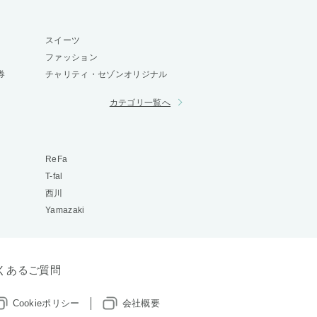
スイーツ
ファッション
券
チャリティ・セゾンオリジナル
カテゴリ一覧へ
ReFa
T-fal
西川
Yamazaki
くあるご質問
Cookieポリシー
会社概要