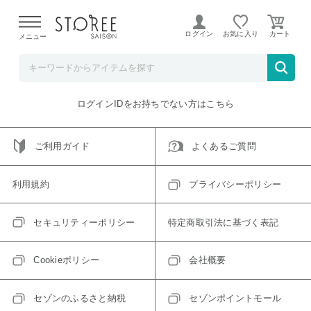
【熊本県での地震による影響について】
令和8年熊本地震に
よる配送遅延が発生しております。
ログイン
お気に入り
メニュー
ご指定のアイテムは取り扱い終了、またはただいま取り扱い
できないアイテムです。
トップへ戻る
ログインIDをお持ちでない方はこちら
ご利用ガイド
よくあるご質問
利用規約
プライバシーポリシー
セキュリティーポリシー
特定商取引法に基づく表記
Cookieポリシー
会社概要
セゾンのふるさと納税
セゾンポイントモール